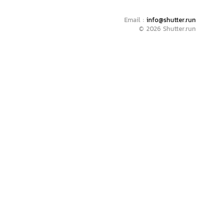
Email :
info@shutter.run
© 2026 Shutter.run