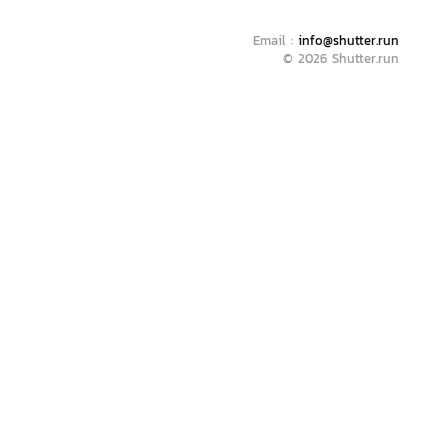
Email :
info@shutter.run
© 2026 Shutter.run