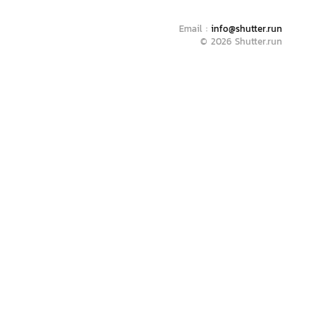
Email :
info@shutter.run
© 2026 Shutter.run