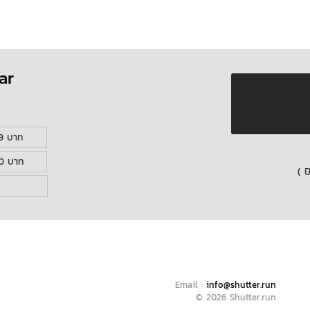
ar
9 บาท
50 บาท
( ป
Email :
info@shutter.run
© 2026 Shutter.run