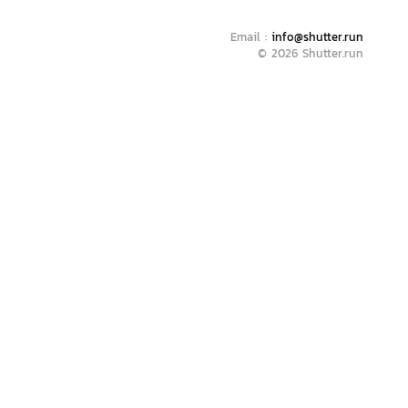
Email :
info@shutter.run
© 2026 Shutter.run